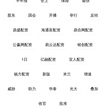
半年报
登上
保险
最快
股东
国会
开播
举行
反转
鼎盛配资
海通富配资
鼎合网配资
公赢网配资
易云达配资
铭创配资
1日
亿融配资
宜人配资
杨方配资
新版
米兰
增速
威胁
助力
华泰
光大
叠加
收官
批准