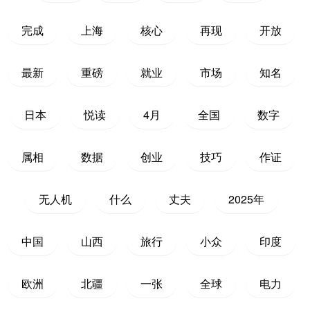
完成
上海
核心
再现
开放
最新
重磅
就业
市场
知名
日本
悦读
4月
全国
数字
属相
数据
创业
技巧
作证
无人机
什么
丈夫
2025年
中国
山西
旅行
小众
印度
欧洲
北疆
一张
全球
电力