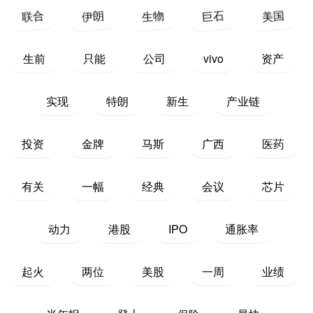
联合
伊朗
生物
巨石
美国
生前
只能
公司
vivo
资产
实现
特朗
新生
产业链
投资
金牌
马斯
广西
医药
有关
一幅
经典
会议
芯片
动力
港股
IPO
通胀率
起火
两位
美股
一周
业绩