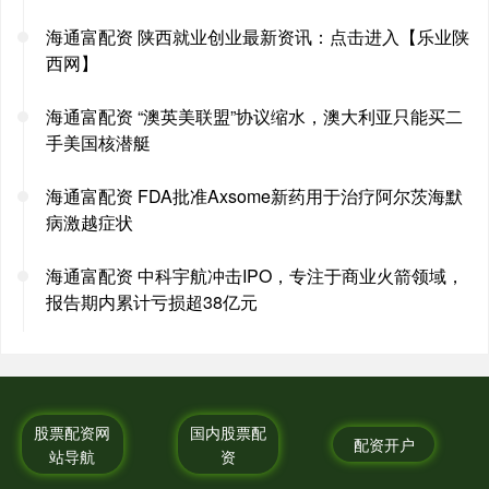
海通富配资 陕西就业创业最新资讯：点击进入【乐业陕
西网】
海通富配资 “澳英美联盟”协议缩水，澳大利亚只能买二
手美国核潜艇
海通富配资 FDA批准Axsome新药用于治疗阿尔茨海默
病激越症状
海通富配资 中科宇航冲击IPO，专注于商业火箭领域，
报告期内累计亏损超38亿元
股票配资网
国内股票配
配资开户
站导航
资