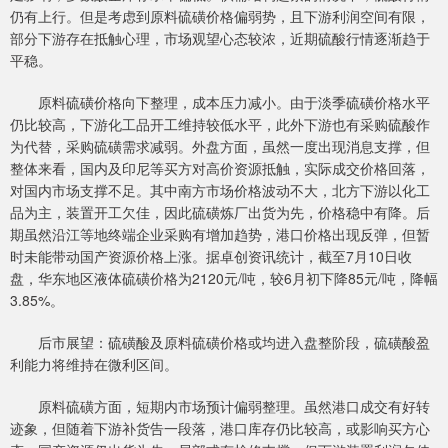
仍有上行。但是考虑到原料硫磺价格偏弱势，且下游利润空间有限，
部分下游存在抵触心理，市场观望心态较浓，近期硫酸行情逐渐趋于
平稳。
原料硫磺价格向下整理，成本压力减小。由于淡季硫磺价格水平
仍比较高，下游化工品开工维持较低水平，此外下游也有采购硫酸作
为代替，采购硫磺需求减弱。外盘方面，虽然一度出现消息支撑，但
整体来看，国内及印尼等买方对高价资源抵触，实际成交价格回落，
对国内市场支撑不足。其中南方市场价格波动不大，北方下游以化工
品为主，装置开工欠佳，因此硫磺炼厂出货为先，价格稳中有降。后
期虽然沿江等地终端企业采购有增加趋势，港口价格出现反弹，但暂
时未能带动国产资源价格上涨。据卓创资讯统计，截至7月10日收
盘，华东地区液体硫磺价格为2120元/吨，较6月初下降85元/吨，降幅
3.85%。
后市展望：硫磺酸及原料硫磺价格或均进入盘整阶段，硫磺酸盈
利能力将维持在微利区间。
原料硫磺方面，短期内市场预计偏弱整理。虽然港口成交有好转
迹象，但随着下游补货告一段落，港口库存仍比较高，或影响买方心