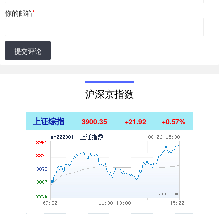
你的邮箱
*
提交评论
沪深京指数
上证综指
3900.35
+21.92
+0.57%