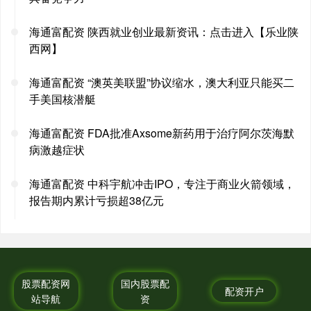
海通富配资 陕西就业创业最新资讯：点击进入【乐业陕
西网】
海通富配资 “澳英美联盟”协议缩水，澳大利亚只能买二
手美国核潜艇
海通富配资 FDA批准Axsome新药用于治疗阿尔茨海默
病激越症状
海通富配资 中科宇航冲击IPO，专注于商业火箭领域，
报告期内累计亏损超38亿元
股票配资网
国内股票配
配资开户
站导航
资