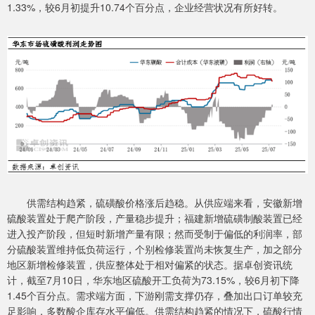
1.33%，较6月初提升10.74个百分点，企业经营状况有所好转。
供需结构趋紧，硫磺酸价格涨后趋稳。从供应端来看，安徽新增
硫酸装置处于爬产阶段，产量稳步提升；福建新增硫磺制酸装置已经
进入投产阶段，但短时新增产量有限；然而受制于偏低的利润率，部
分硫酸装置维持低负荷运行，个别检修装置尚未恢复生产，加之部分
地区新增检修装置，供应整体处于相对偏紧的状态。据卓创资讯统
计，截至7月10日，华东地区硫酸开工负荷为73.15%，较6月初下降
1.45个百分点。需求端方面，下游刚需支撑仍存，叠加出口订单较充
足影响，多数酸企库存水平偏低。供需结构趋紧的情况下，硫酸行情