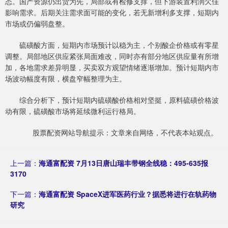
态。国产资源仍出货为先，局部或有检修支撑，但下游装置利润欠佳
影响需求。后期关注需求面可能的变化，若无新增利多支撑，短期内
市场或仍偏弱盘整。
硫磺酸方面，短期内市场预计以稳为主，个别酸企价格或有零星
调整。局部地区供应紧张局面难改，同时亦有部分地区供应量有所增
加，各地需求差异明显，买卖双方观望情绪逐渐增加。预计短期内市
场波动幅度有限，横盘窄幅整理为主。
综合分析下，预计短期内硫磺酸价格相对坚挺，原料硫磺价格波
动有限，硫磺酸市场将延续微利运行格局。
股票配资网站导航提示：文章来自网络，不代表本站观点。
上一篇：
海通富配资 7月13日唐山瑞丰带钢全线稳：495-635报
3170
下一篇：
海通富配资 SpaceX进军医药行业？据悉将进行在轨药物
研究