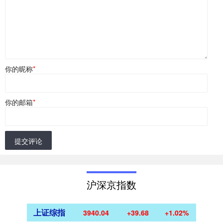
你的昵称
*
你的邮箱
*
提交评论
沪深京指数
上证综指
3940.04
+39.68
+1.02%