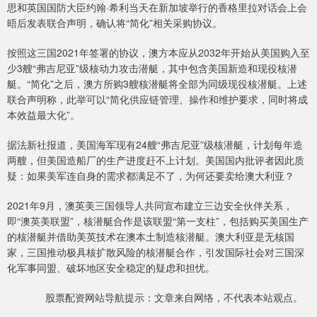
思和英国国防大臣约翰·希利当天在新加坡举行的香格里拉对话会上会
晤后发表联合声明，确认将“简化”相关采购协议。
按照这三国2021年签署的协议，澳方本应从2032年开始从美国购入至
少3艘“弗吉尼亚”级核动力攻击潜艇，其中包含美国新造和现役核潜
艇。“简化”之后，澳方所购3艘核潜艇将全部为同级现役核潜艇。上述
联合声明称，此举可以“简化供应链管理、操作和维护要求，同时将成
本效益最大化”。
据法新社报道，美国海军现有24艘“弗吉尼亚”级核潜艇，计划每年造
两艘，但美国造船厂的生产进度赶不上计划。美国国内批评者因此质
疑：如果美军连自身的需求都满足不了，为何还要卖给澳大利亚？
2021年9月，澳英美三国领导人共同宣布建立三边安全伙伴关系，
即“澳英美联盟”，核潜艇合作是该联盟“第一支柱”，包括购买美国生产
的核潜艇并借助美英技术在澳本土制造核潜艇。澳大利亚是无核国
家，三国推动极具核扩散风险的核潜艇合作，引发国际社会对三国深
化军事同盟、破坏地区安全稳定的疑虑和担忧。
股票配资网站导航提示：文章来自网络，不代表本站观点。