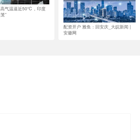
最高气温逼近50℃，印度
笼”
配资开户 雅鱼：回安庆_大皖新闻 |
安徽网