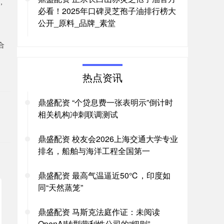
，
必看！2025年口碑灵芝孢子油排行榜大
公开_原料_品牌_素堂
合
热点资讯
。
鼎盛配资 “个贷息费一张表明示”倒计时
相关机构冲刺联调测试
鼎盛配资 校友会2026上海交通大学专业
排名，船舶与海洋工程全国第一
鼎盛配资 最高气温逼近50℃，印度如
同“天然蒸笼”
鼎盛配资 马斯克法庭作证：未阅读
OpenAI转型营利性公司的“细则”