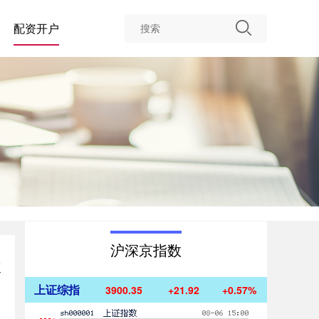
配资开户
沪深京指数
级
上证综指
3900.35
+21.92
+0.57%