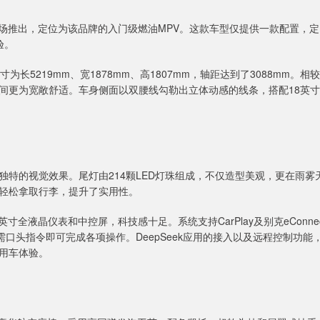
场推出，定位为该品牌的入门级燃油MPV。这款车型仅提供一款配置，定
验。
寸为长5219mm、宽1878mm、高1807mm，轴距达到了3088mm。相较
间更为宽敞舒适。车身侧面以双腰线勾勒出立体动感的线条，搭配18英寸
特的视觉效果。尾灯由214颗LED灯珠组成，不仅造型美观，更在雨雾
轻松拿取行李，提升了实用性。
寸全液晶仪表和中控屏，科技感十足。系统支持CarPlay及别克eConnec
口头指令即可完成各项操作。DeepSeek应用的接入以及远程控制功能
用车体验。