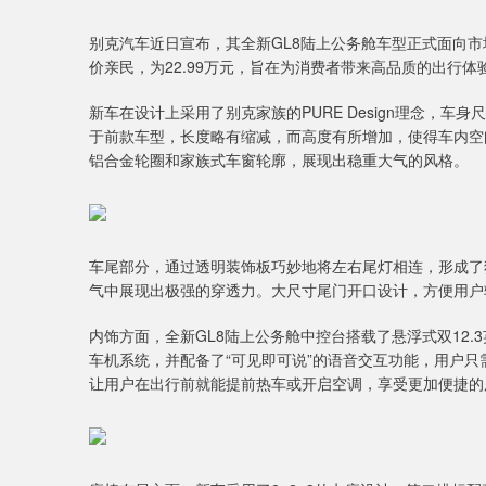
别克汽车近日宣布，其全新GL8陆上公务舱车型正式面向市
价亲民，为22.99万元，旨在为消费者带来高品质的出行体
新车在设计上采用了别克家族的PURE Design理念，车身尺
于前款车型，长度略有缩减，而高度有所增加，使得车内空
铝合金轮圈和家族式车窗轮廓，展现出稳重大气的风格。
车尾部分，通过透明装饰板巧妙地将左右尾灯相连，形成了独
气中展现出极强的穿透力。大尺寸尾门开口设计，方便用户
内饰方面，全新GL8陆上公务舱中控台搭载了悬浮式双12.3英
车机系统，并配备了“可见即可说”的语音交互功能，用户只需
让用户在出行前就能提前热车或开启空调，享受更加便捷的